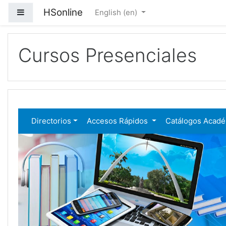
Skip to main content
HSonline
Side panel
English ‎(en)‎
Cursos Presenciales
Directorios
Accesos Rápidos
Catálogos Acad